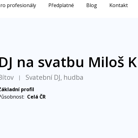
ro profesionály
Předplatné
Blog
Kontakt
DJ na svatbu Miloš 
Bítov
Svatební DJ, hudba
|
Základní profil
Působnost:
Celá ČR