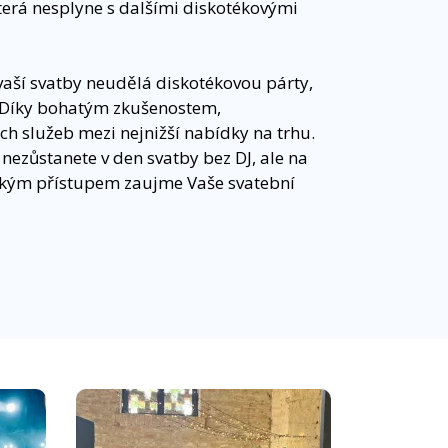
erá nesplyne s dalšími diskotékovými
 vaší svatby neudělá diskotékovou párty,
. Díky bohatým zkušenostem,
ch služeb mezi nejnižší nabídky na trhu.
 nezůstanete v den svatby bez DJ, ale na
lským přístupem zaujme Vaše svatební