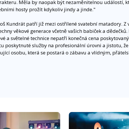
rakteru. Měla by naopak být nezaměnitelnou událostí, kt
ními hosty prožít kdykoliv jindy a jinde."
oš Kundrát patří již mezi ostřílené svatební matadory. Z
echny věkové generace včetně vašich babiček a dědečků
vé a světelné technice nepatří konečná cena poskytovaný
u poskytnuté služby na profesionální úrovni a jistotu, že
ující osobu, která se postará o zábavu a vlídným, přáte