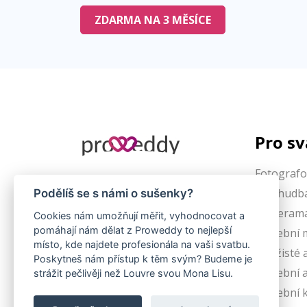
ZDARMA NA 3 MĚSÍCE
Pro s
Fotografo
info@proweddy.cz
DJs, hudb
Podělíš se s námi o sušenky?
Kamerama
Cookies nám umožňují měřit, vyhodnocovat a
pomáhají nám dělat z Proweddy to nejlepší
Svatební 
místo, kde najdete profesionála na vaši svatbu.
Vizážisté 
Poskytneš nám přístup k těm svým? Budeme je
Svatební 
strážit pečlivěji než Louvre svou Mona Lisu.
© 2026 Svatební vyhledávač PROWEDDY
@dev-1786210683
Svatební 
Pavel Szabo - Tvorba webových stránek na
zakázku