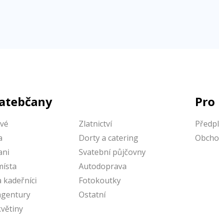
vatebčany
Pro
vé
Zlatnictví
Předp
a
Dorty a catering
Obcho
ni
Svatební půjčovny
místa
Autodoprava
a kadeřníci
Fotokoutky
agentury
Ostatní
květiny