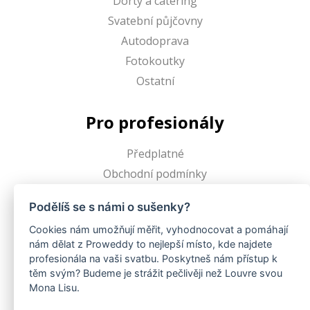
Dorty a catering
Svatební půjčovny
Autodoprava
Fotokoutky
Ostatní
Pro profesionály
Předplatné
Obchodní podmínky
Podělíš se s námi o sušenky?
Proweddy
Cookies nám umožňují měřit, vyhodnocovat a pomáhají
nám dělat z Proweddy to nejlepší místo, kde najdete
O Proweddy
profesionála na vaši svatbu. Poskytneš nám přístup k
FAQ
těm svým? Budeme je strážit pečlivěji než Louvre svou
Pro profesionály
Mona Lisu.
Blogy uživatelů