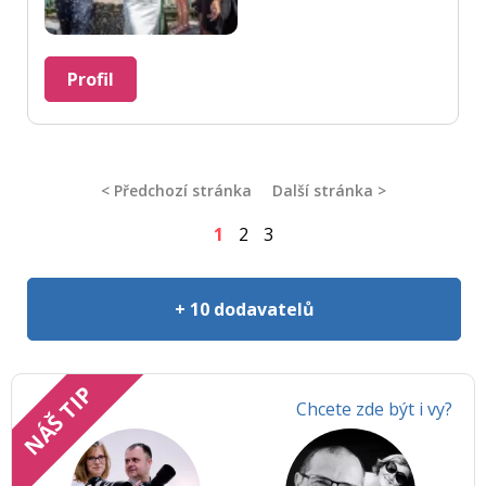
Profil
< Předchozí stránka
Další stránka >
1
2
3
+ 10 dodavatelů
NÁŠ TIP
Chcete zde být i vy?