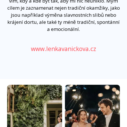
vím, kdy a kde být tak, aby mi nic neuniklo. Mým
cílem je zaznamenat nejen tradiční okamžiky, jako
jsou například výměna slavnostních slibů nebo
krájení dortu, ale také ty méně tradiční, spontánní
a emocionální.
www.lenkavanickova.cz