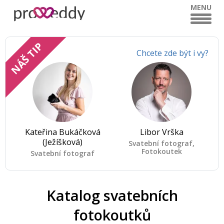
MENU
NÁŠ TIP
Chcete zde být i vy?
Kateřina Bukáčková
Libor Vrška
(Ježíšková)
Svatební fotograf,
Fotokoutek
Svatební fotograf
Katalog svatebních
fotokoutků