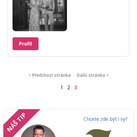
Profil
< Předchozí stránka
Další stránka >
1
2
3
NÁŠ TIP
Chcete zde být i vy?