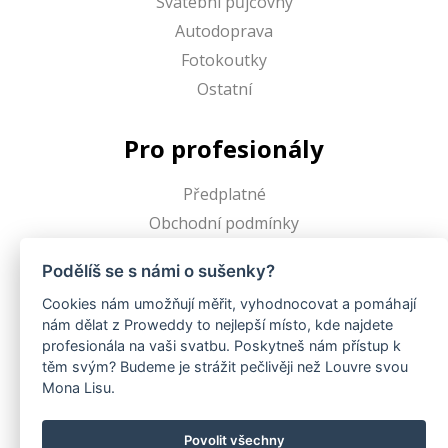
Svatební půjčovny
Autodoprava
Fotokoutky
Ostatní
Pro profesionály
Předplatné
Obchodní podmínky
Podělíš se s námi o sušenky?
Proweddy
Cookies nám umožňují měřit, vyhodnocovat a pomáhají
nám dělat z Proweddy to nejlepší místo, kde najdete
O Proweddy
profesionála na vaši svatbu. Poskytneš nám přístup k
FAQ
těm svým? Budeme je strážit pečlivěji než Louvre svou
Pro profesionály
Mona Lisu.
Blogy uživatelů
Povolit všechny
Kontakt