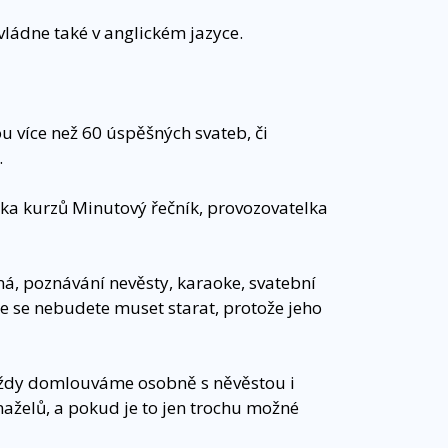
vládne také v anglickém jazyce.
ou více než 60 úspěšných svateb, či
.
ka kurzů Minutový řečník, provozovatelka
ná, poznávání nevěsty, karaoke, svatební
ne se nebudete muset starat, protože jeho
vždy domlouváme osobně s něvěstou i
aželů, a pokud je to jen trochu možné