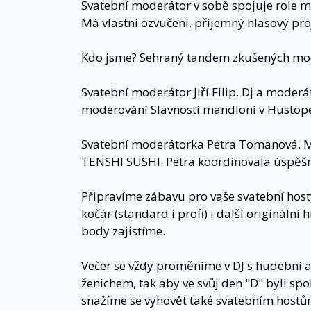
Svatební moderátor v sobě spojuje role m
Má vlastní ozvučení, příjemný hlasový pro
Kdo jsme? Sehraný tandem zkušených mod
Svatební moderátor Jiří Filip. Dj a moderá
moderování Slavností mandloní v Hustop
Svatební moderátorka Petra Tomanová. Mod
TENSHI SUSHI. Petra koordinovala úspěšně
Připravíme zábavu pro vaše svatební hosty
kočár (standard i profi) i další originál
body zajistíme.
Večer se vždy proměníme v DJ s hudební 
ženichem, tak aby ve svůj den "D" byli s
snažíme se vyhovět také svatebním hostů