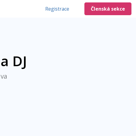
Registrace
Členská sekce
a DJ
ava