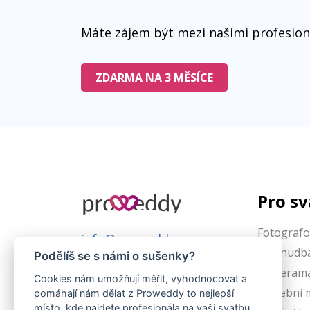
Máte zájem být mezi našimi profesion
ZDARMA NA 3 MĚSÍCE
Pro s
Fotografo
info@proweddy.cz
DJs, hudb
Podělíš se s námi o sušenky?
Kamerama
Cookies nám umožňují měřit, vyhodnocovat a
Svatební 
pomáhají nám dělat z Proweddy to nejlepší
místo, kde najdete profesionála na vaši svatbu.