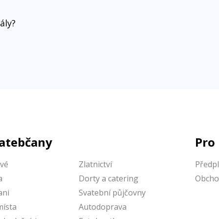
ály?
vatebčany
Pro
vé
Zlatnictví
Předp
a
Dorty a catering
Obcho
ni
Svatební půjčovny
místa
Autodoprava