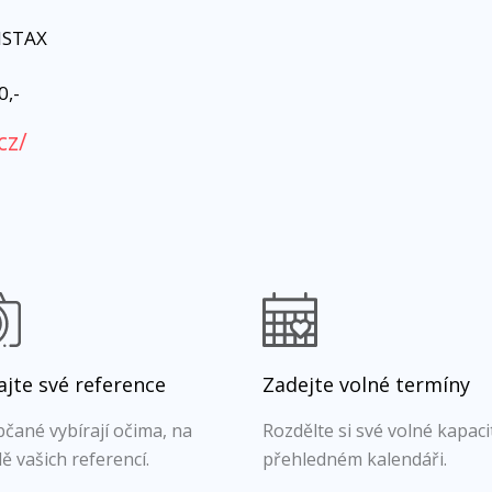
INSTAX
0,-
cz/
jte své reference
Zadejte volné termíny
čané vybírají očima, na
Rozdělte si své volné kapaci
ě vašich referencí.
přehledném kalendáři.