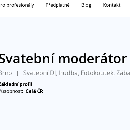
ro profesionály
Předplatné
Blog
Kontakt
Svatební moderátor 
Brno
Svatební DJ, hudba, Fotokoutek, Záb
|
Základní profil
Působnost:
Celá ČR