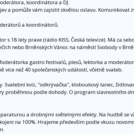
oderátora, koordinátora a DJ.
jev a pomůže vám zajistit skvělou oslavu. Komunikovat z
erátorů a koordinátorů.
tor s 18 lety praxe (rádio KISS, Česká televize). Má za seb
ečích nebo Brněnských Vánoc na náměstí Svobody v Brně
erátorka gastro festivalů, plesů, lektorka a moderátor
 více než 40 společenských událostí, včetně svateb.
. Svatební kvíz, "odkrývačka", kloboukový tanec, židlova
ní hry proběhnou podle dohody. O program slavnostního d
aparaturou a drobnými světelnými efekty. Na hudbě se 
pokojeni na 100%. Hrajeme především podle vkusu novomn
m.