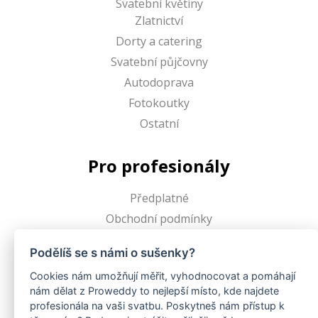
Svatební květiny
Zlatnictví
Dorty a catering
Svatební půjčovny
Autodoprava
Fotokoutky
Ostatní
Pro profesionály
Předplatné
Obchodní podmínky
Podělíš se s námi o sušenky?
Proweddy
Cookies nám umožňují měřit, vyhodnocovat a pomáhají
nám dělat z Proweddy to nejlepší místo, kde najdete
O Proweddy
profesionála na vaši svatbu. Poskytneš nám přístup k
FAQ