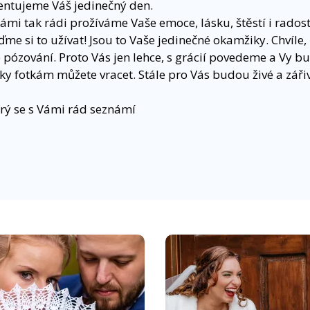
ntujeme Váš jedinečný den.
Vámi tak rádi prožíváme Vaše emoce, lásku, štěstí i radost
e si to užívat! Jsou to Vaše jedinečné okamžiky. Chvíle,
ózování. Proto Vás jen lehce, s grácií povedeme a Vy bude
íky fotkám můžete vracet. Stále pro Vás budou živé a záři
erý se s Vámi rád seznámí