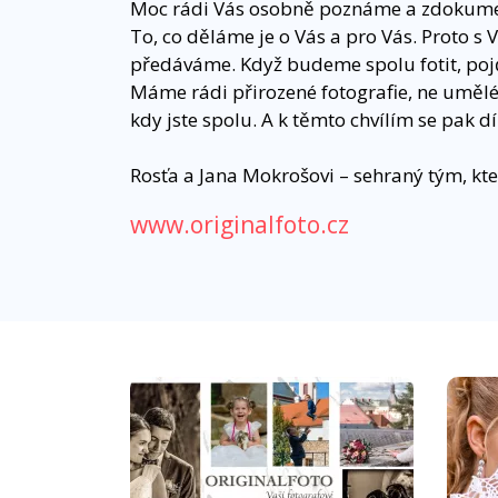
Moc rádi Vás osobně poznáme a zdokume
To, co děláme je o Vás a pro Vás. Proto s 
předáváme. Když budeme spolu fotit, pojďm
Máme rádi přirozené fotografie, ne umělé p
kdy jste spolu. A k těmto chvílím se pak d
Rosťa a Jana Mokrošovi – sehraný tým, kt
www.originalfoto.cz