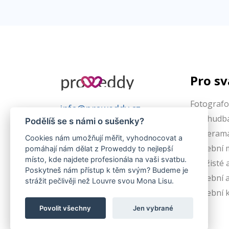
Pro s
Fotografo
info@proweddy.cz
DJs, hudb
Podělíš se s námi o sušenky?
Kamerama
Cookies nám umožňují měřit, vyhodnocovat a
Svatební 
pomáhají nám dělat z Proweddy to nejlepší
místo, kde najdete profesionála na vaši svatbu.
Vizážisté 
Poskytneš nám přístup k těm svým? Budeme je
Svatební 
© 2026 Svatební vyhledávač PROWEDDY
strážit pečlivěji než Louvre svou Mona Lisu.
@dev-1786068708
Svatební 
Pavel Szabo - Tvorba webových stránek na
zakázku
Povolit všechny
Jen vybrané