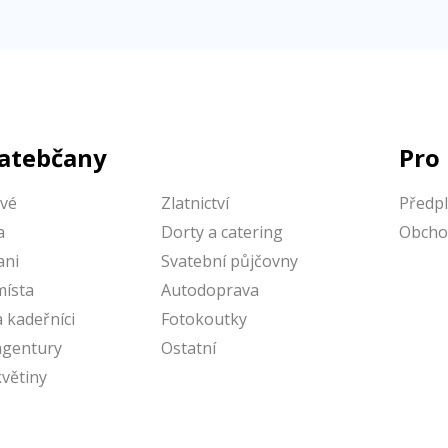
vatebčany
Pro
vé
Zlatnictví
Předp
a
Dorty a catering
Obcho
ni
Svatební půjčovny
místa
Autodoprava
a kadeřníci
Fotokoutky
agentury
Ostatní
květiny