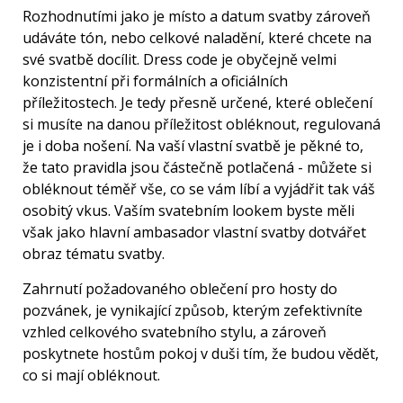
Rozhodnutími jako je místo a datum svatby zároveň
udáváte tón, nebo celkové naladění, které chcete na
své svatbě docílit. Dress code je obyčejně velmi
konzistentní při formálních a oficiálních
příležitostech. Je tedy přesně určené, které oblečení
si musíte na danou příležitost obléknout, regulovaná
je i doba nošení. Na vaší vlastní svatbě je pěkné to,
že tato pravidla jsou částečně potlačená - můžete si
obléknout téměř vše, co se vám líbí a vyjádřit tak váš
osobitý vkus. Vaším svatebním lookem byste měli
však jako hlavní ambasador vlastní svatby dotvářet
obraz tématu svatby.
Zahrnutí požadovaného oblečení pro hosty do
pozvánek, je vynikající způsob, kterým zefektivníte
vzhled celkového svatebního stylu, a zároveň
poskytnete hostům pokoj v duši tím, že budou vědět,
co si mají obléknout.