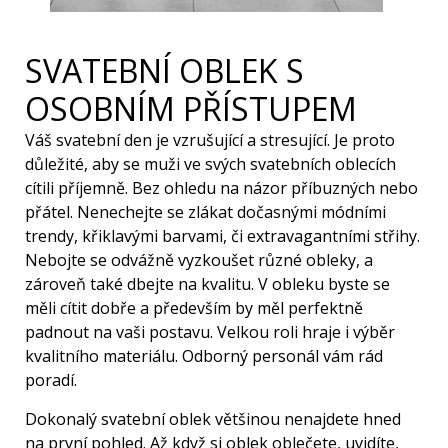
SVATEBNÍ OBLEK S
OSOBNÍM PŘÍSTUPEM
Váš svatební den je vzrušující a stresující. Je proto
důležité, aby se muži ve svých svatebních oblecích
cítili příjemně. Bez ohledu na názor příbuzných nebo
přátel. Nenechejte se zlákat dočasnými módními
trendy, křiklavými barvami, či extravagantními střihy.
Nebojte se odvážně vyzkoušet různé obleky, a
zároveň také dbejte na kvalitu. V obleku byste se
měli cítit dobře a především by měl perfektně
padnout na vaši postavu. Velkou roli hraje i výběr
kvalitního materiálu. Odborný personál vám rád
poradí.
Dokonalý svatební oblek většinou nenajdete hned
na první pohled. Až když si oblek oblečete, uvidíte,