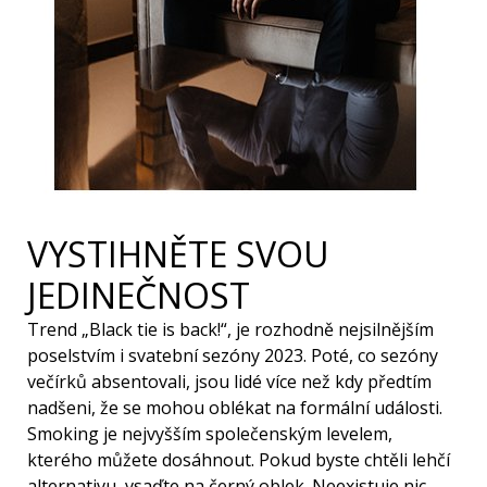
VYSTIHNĚTE SVOU
JEDINEČNOST
Trend „Black tie is back!“, je rozhodně nejsilnějším
poselstvím i svatební sezóny 2023. Poté, co sezóny
večírků absentovali, jsou lidé více než kdy předtím
nadšeni, že se mohou oblékat na formální události.
Smoking je nejvyšším společenským levelem,
kterého můžete dosáhnout. Pokud byste chtěli lehčí
alternativu, vsaďte na černý oblek. Neexistuje nic