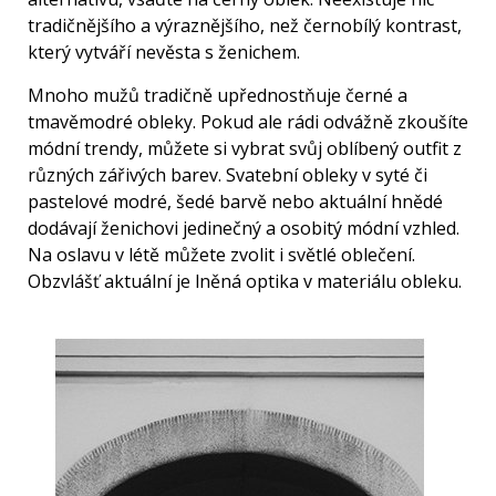
tradičnějšího a výraznějšího, než černobílý kontrast,
který vytváří nevěsta s ženichem.
Mnoho mužů tradičně upřednostňuje černé a
tmavěmodré obleky. Pokud ale rádi odvážně zkoušíte
módní trendy, můžete si vybrat svůj oblíbený outfit z
různých zářivých barev. Svatební obleky v syté či
pastelové modré, šedé barvě nebo aktuální hnědé
dodávají ženichovi jedinečný a osobitý módní vzhled.
Na oslavu v létě můžete zvolit i světlé oblečení.
Obzvlášť aktuální je lněná optika v materiálu obleku.