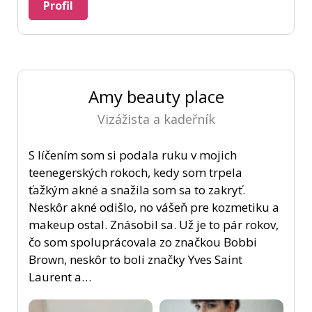
Profil
Amy beauty place
Vizážista a kadeřník
S líčením som si podala ruku v mojich
teenegerských rokoch, kedy som trpela
ťažkým akné a snažila som sa to zakryť.
Neskôr akné odišlo, no vášeň pre kozmetiku a
makeup ostal. Znásobil sa. Už je to pár rokov,
čo som spoluprácovala zo značkou Bobbi
Brown, neskôr to boli značky Yves Saint
Laurent a…