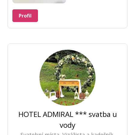
Profil
HOTEL ADMIRAL *** svatba u
vody
Svatební místa, Vizážista a kadeřník,