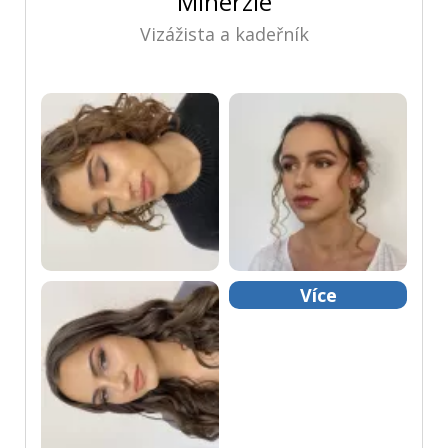
Miherzie
Vizážista a kadeřník
Více