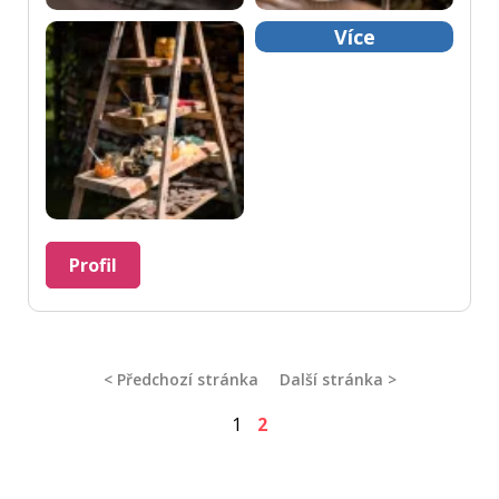
Více
Profil
< Předchozí stránka
Další stránka >
1
2