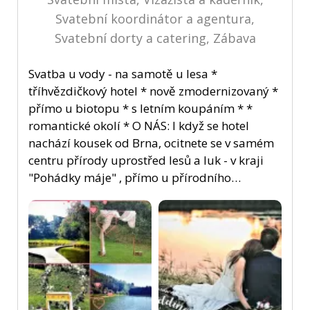
Svatební koordinátor a agentura,
Svatební dorty a catering, Zábava
Svatba u vody - na samotě u lesa *
tříhvězdičkový hotel * nově zmodernizovaný *
přímo u biotopu * s letním koupáním * *
romantické okolí * O NÁS: I když se hotel
nachází kousek od Brna, ocitnete se v samém
centru přírody uprostřed lesů a luk - v kraji
"Pohádky máje" , přímo u přírodního…