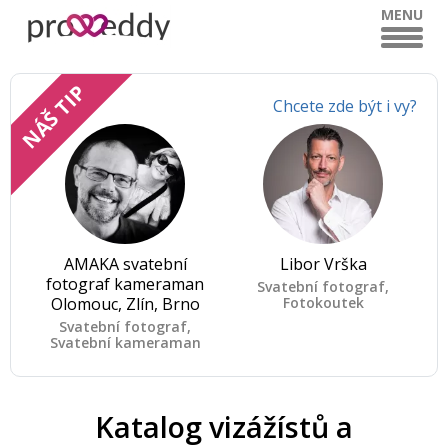
MENU
NÁŠ TIP
Chcete zde být i vy?
AMAKA svatební
Libor Vrška
fotograf kameraman
Svatební fotograf,
Olomouc, Zlín, Brno
Fotokoutek
Svatební fotograf,
Svatební kameraman
Katalog vizážístů a